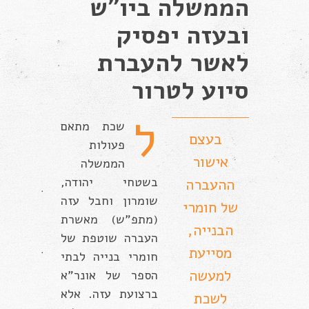
הממשלה ביו"ש
ובעזה יפסיק
לאשר להעברת
סיוע לטרור
ל
שכת מתאם
בעצם
פעולות
אישור
הממשלה
בשטחי יהודה,
ההעברה
שומרון וחבל עזה
של חומרי
(מתפ”ש) מאשרת
הבנייה,
העברה שוטפת של
מסייעת
חומרי בנייה לבתי
למעשה
הספר של אונר”א
ברצועת עזה. אלא
לשכת