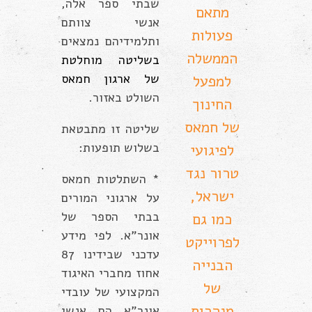
שבתי ספר אלה,
מתאם
אנשי צוותם
פעולות
ותלמידיהם נמצאים
הממשלה
בשליטה מוחלטת
של ארגון חמאס
למפעל
השולט באזור.
החינוך
של חמאס
שליטה זו מתבטאת
בשלוש תופעות:
לפיגועי
טרור נגד
* השתלטות חמאס
ישראל,
על ארגוני המורים
בבתי הספר של
כמו גם
אונר”א. לפי מידע
לפרוייקט
עדכני שבידינו 87
הבנייה
אחוז מחברי האיגוד
של
המקצועי של עובדי
מנהרות
אונר”א הם אנשי