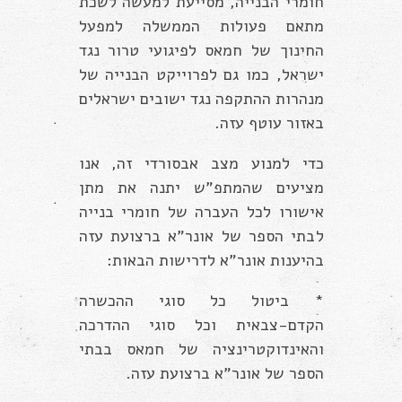
חומרי הבנייה, מסייעת למעשה לשכת
מתאם פעולות הממשלה למפעל
החינוך של חמאס לפיגועי טרור נגד
ישראל, כמו גם לפרוייקט הבנייה של
מנהרות ההתקפה נגד ישובים ישראלים
באזור עוטף עזה.
כדי למנוע מצב אבסורדי זה, אנו
מציעים שהמתפ”ש יתנה את מתן
אישורו לכל העברה של חומרי בנייה
לבתי הספר של אונר”א ברצועת עזה
בהיענות אונר”א לדרישות הבאות:
* ביטול כל סוגי ההכשרה
הקדם-צבאית וכל סוגי ההדרכה
והאינדוקטרינציה של חמאס בבתי
הספר של אונר”א ברצועת עזה.