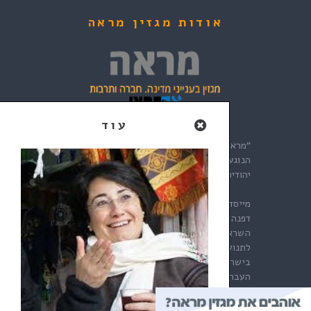
אודות מגזין מראה
"מראה" הוא מגזין עם מבט לאומי העוסק בעניינים
הנוגעים לקיומה של ישראל כמדינה ציונית. כלומר
יהודית ודמוקרטית.
מייסדת "מראה", והעורכת הראשית הראשונה היא
דפנה נתניהו. לאחר עבודה מסורה ומעוררת
השראה לאורך שנים, העבירה דפנה את "מראה"
לתנועת "אם תרצו", התנועה הציונית הגדולה
בישראל. אנו מודים לדפנה היקרה על האמון ועל
העברת הלפיד אלינו.