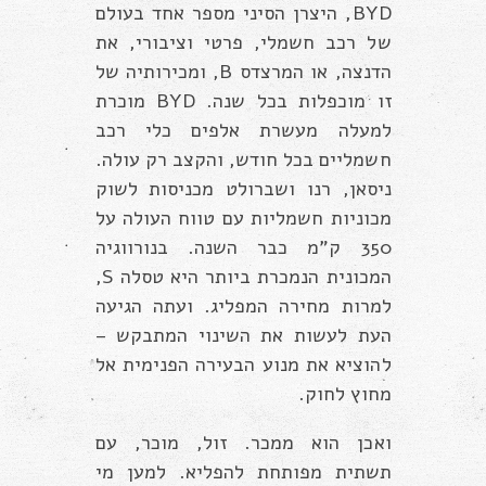
BYD, היצרן הסיני מספר אחד בעולם
של רכב חשמלי, פרטי וציבורי, את
הדנצה, או המרצדס B, ומכירותיה של
זו מוכפלות בכל שנה. BYD מוכרת
למעלה מעשרת אלפים כלי רכב
חשמליים בכל חודש, והקצב רק עולה.
ניסאן, רנו ושברולט מכניסות לשוק
מכוניות חשמליות עם טווח העולה על
350 ק”מ כבר השנה. בנורווגיה
המכונית הנמכרת ביותר היא טסלה S,
למרות מחירה המפליג. ועתה הגיעה
העת לעשות את השינוי המתבקש –
להוציא את מנוע הבעירה הפנימית אל
מחוץ לחוק.
ואכן הוא ממכר. זול, מוכר, עם
תשתית מפותחת להפליא. למען מי