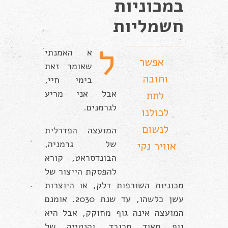
במכוניות
חשמליות
ל
א האמנתי
אפשר
שאומר זאת
וחובה
בימי חיי,
אבל אני מריע
לתת
לגרמנים.
לכולנו
לנשום
המועצה הפדרלית
של גרמניה,
אוויר נקי
הבונדסראט, קורא
להפסקת הייצור של
מכוניות השורפות דלק, או היוצרות
עשן כלשהו, עד שנת 2030. אומנם
המועצה אינה גוף מחוקק, אבל היא
גוף מאוד מכובד, והנטייה של