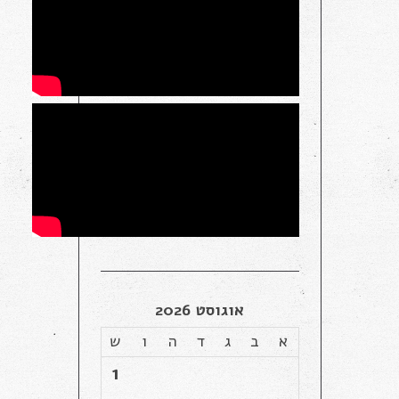
אוגוסט 2026
א
ב
ג
ד
ה
ו
ש
1