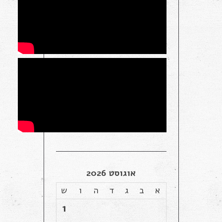
אוגוסט 2026
א
ב
ג
ד
ה
ו
ש
1