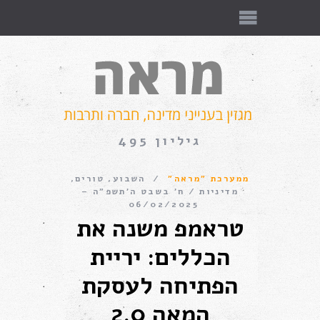
גיליון 495
ממערכת "מראה"
השבוע
,
טורים
,
מדיניות
ח׳ בשבט ה׳תשפ״ה –
06/02/2025
טראמפ משנה את
הכללים: יריית
הפתיחה לעסקת
המאה 2.0