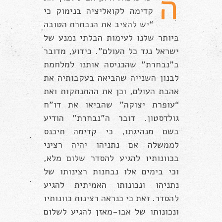
ה
קדימה לקואליציה בנימוק כי
“יש להציב את הנבחרת הטובה
ביותר שלנו לעימות הבלתי נמנע של
ישראל נגד כל העולם”. כידוע, מדובר
ב”נבחרת” שהכניסה אותנו למלחמת
לבנון השנייה שהביאה בעקבותיה את
אהבת העולם, וכן את ההתנתקות ואת
“עופרת יצוקה” שהביאו את דו”ח
גולדסטון. דובר ה”נבחרת” הודיע
בשם מנהיגתו, כי קדימה תיכנס
לממשלה אם נתניהו יהיה רציני
בכוונותיו להגיע להסדר שלום מלא,
וכי בימים אלו נבחנות רצינותו של
נתניהו ונכונותו האמיתית להגיע
להסדר. זאת כי כנראה רצינות כוונותיו
ונכונותו של אבו-מאזן להגיע לשלום