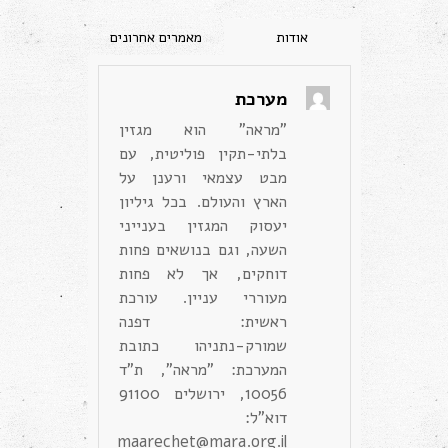
מערכת
"מראה" הוא מגזין
בלתי-תקין פוליטית, עם
מבט עצמאי ורענן על
הארץ והעולם. בכל גיליון
יעסוק המגזין בענייני
השעה, וגם בנושאים פחות
דוחקים, אך לא פחות
מעוררי עניין. עורכת
ראשית: דפנה
שמורק-נתניהו כתובת
המערכת: "מראה", ת"ד
10056, ירושלים 91100
דוא"ל:
maarechet@mara.org.il