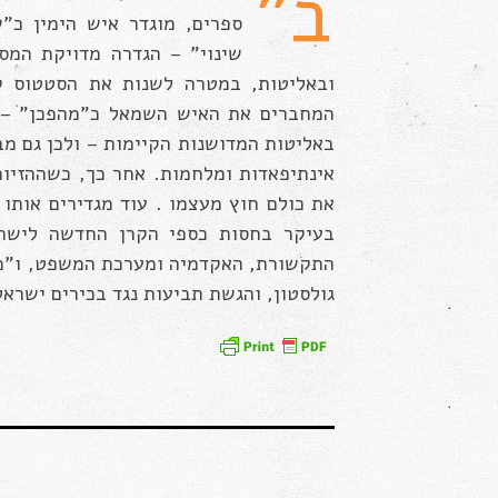
ב”
ספרים, מוגדר איש הימין כ”ש
שינוי” – הגדרה מדויקת המס
ובאליטות, במטרה לשנות את הסטטוס קוו
המחברים את האיש השמאל כ”מהפכן” – א
באליטות המדושנות הקיימות – ולכן גם מב
אינתיפאדות ומלחמות. אחר כך, כשההזיו
את כולם חוץ מעצמו . עוד מגדירים אותו ה
בעיקר בחסות כספי הקרן החדשה לישרא
התקשורת, האקדמיה ומערכת המשפט, ו”מנ
גולסטון, והגשת תביעות נגד בכירים ישראל