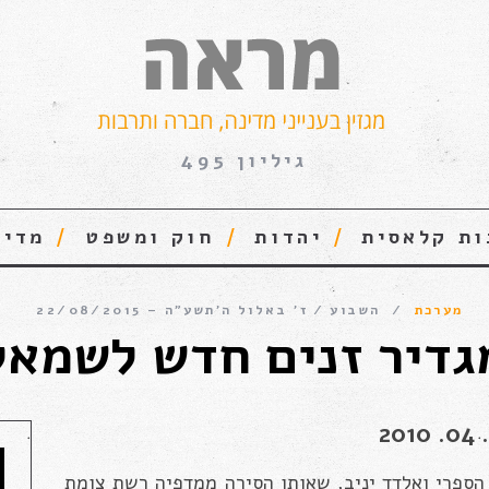
גיליון 495
ות קלאסית
יהדות
חוק ומשפט
מדינ
מערכת
השבוע
ז׳ באלול ה׳תשע״ה – 22/08/2015
גדיר זנים חדש לשמאל
ספרי ואלדד יניב, שאותו הסירה ממדפיה רשת צומת