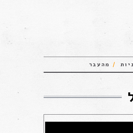
יות
מהעבר