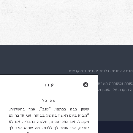
דינה ציונית. כלומר יהודית ודמוקרטית.
סורה ומעוררת השראה לאורך שנים, העבירה דפנה את
 היקרה על האמון ועל העברת הלפיד אלינו.
מקובל
צור קשר
ששון צבט בכתפו. “טוב”, אמר בהשלמה.
“תבוא ביום ראשון בתשע בבוקר. אני אדבר עם
מקובל. אם הוא יסכים, תעשה כדבריו. אם לא
יסכים, אני אומר לך ללכת. מה שהוא יגיד לך