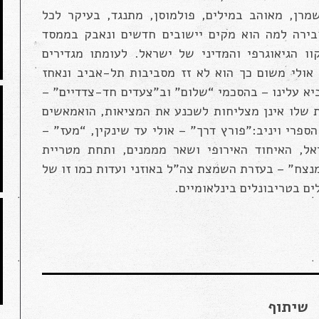
מרן, מאוהב במילים, פולמוסן, מתנגד, בעיקר לכל
בירה למה הוא מקים יישובים חדשים ונאבק בממסד
 הגיאוגרפי והמדיני של ישראל. לעומתו מגדירים
ולי משום כך הוא לא זז מסביבות תל-אביב ונאחז
יא עלינו – בהסכמי “שלום” וב”צעדים חד-צדדיים” –
ת שלו אינן מצליחות לשכנע את המציאות, הואמאשים
ספרי ויניב:”פורץ דרך” – אולי עד שינקין, “מעז” –
ל, האיחוד האירופי ושאר מממנים, ותחת מטריית
צח” – בעזרת השמצת צה”ל באוזני ועדות כמו זו של
ים בטריבונלים בינלאומיים.
שיתוף