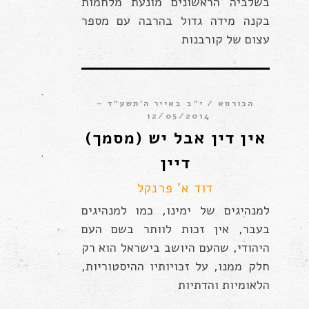
בשלביה הראשונים מונעת מלחמות
בקנה מידה גדול בהרבה עם מספר
עצום של קורבנות
הכורסא
י״ב באייר ה׳תשע״ד –
12/05/2014
אין דין אבל יש (מסמך)
דיין
דוד א' פרנקל
למנהיגים של ימינו, כמו למנהיגים
בעבר, אין זכות לוותר בשם העם
היהודי, שהעם היושב בישראל הוא רק
חלק ממנו, על זכויותיו ההיסטוריות,
הלאומיות והדתיות