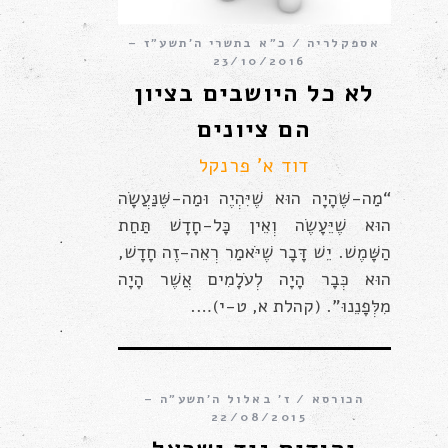
אספקלריה
כ״א בתשרי ה׳תשע״ז –
23/10/2016
לא כל היושבים בציון
הם ציונים
דוד א' פרנקל
“מַה-שֶּׁהָיָה הוּא שֶׁיִּהְיֶה וּמַה-שֶּׁנַּעֲשָׂה
הוּא שֶׁיֵּעָשֶׂה וְאֵין כָּל-חָדָשׁ תַּחַת
הַשָּׁמֶשׁ. יֵשׁ דָּבָר שֶׁיֹּאמַר רְאֵה-זֶה חָדָשׁ,
הוּא כְּבָר הָיָה לְעֹלָמִים אֲשֶׁר הָיָה
מִלְּפָנֵנוּ”. (קהלת א, ט-י)….
הכורסא
ז׳ באלול ה׳תשע״ה –
22/08/2015