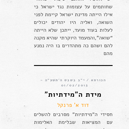
שחותמים על עצומות נגד ישראל כי
אילו הייתה מדינת ישראל קיימת לפני
השואה, ואליה היו יהודים יכולים
לעלות בעוד מועד, ייתכן שלא הייתה
“שואה”,והמעמד היוקרתי שהיא מקנה
להם ושהם כה מתהדרים בו היה נמנע
מהם
הכורסא
י״ב בשבט ה׳תשע״ה –
01/02/2015
מידת ה”מידתיות”
דוד א' פרנקל
חסידי ה”מידתיות” מסרבים להשלים
עם המציאות שבלימת האלימות