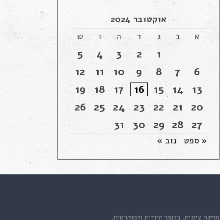
אוקטובר 2024
א
ב
ג
ד
ה
ו
ש
5
4
3
2
1
12
11
10
9
8
7
6
19
18
17
16
15
14
13
26
25
24
23
22
21
20
31
30
29
28
27
« ספט
נוב »
דינה ציונית. כלומר יהודית ודמוקרטית.