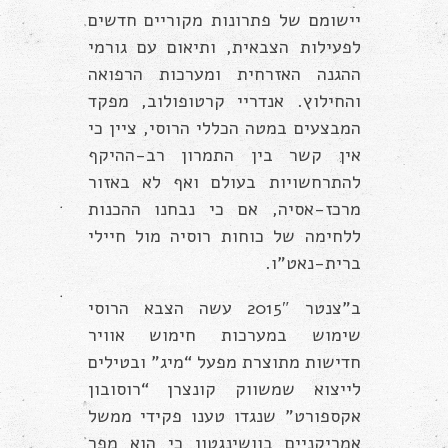
יישומם של פתרונות מקוריים חדשים
לפעילות הצבאית, ותיאום עם גורמי
ההגנה האזרחית ומערכות הרפואה
והחילוץ. אנדריי קרטופולוב, מפקד
המבצעים במטה הכללי הרוסי, ציין כי
אין קשר בין התמרון רב-ההיקף
להתרחשויות בעולם ואף לא באזור
מרכז-אסיה, אם כי נבחנו ההכנות
ללחימה של כוחות רוסיה מול חיילי
ברית-נאט”ו.
ב”צנטר 2015″ עשה הצבא הרוסי
שימוש במערכות חימוש אוויר
חדישות מתוצרת מפעל “מיג” ובטילים
לייצוא שמשווק קונצרן “רוסובון
אקספורט” שנגדו טענו פקידי ממשל
אמריקניים בוושינגטון כי הוא מפר