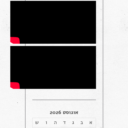
אוגוסט 2026
א
ב
ג
ד
ה
ו
ש