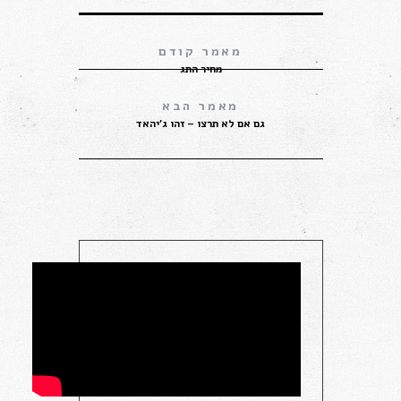
מחיר התג
גם אם לא תרצו – זהו ג’יהאד