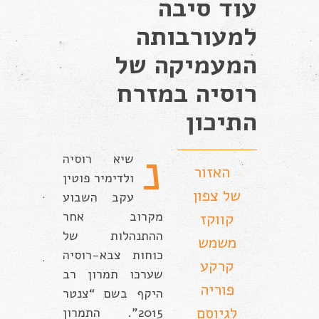
עוד סיבה
למעורבותה
המעמיקה של
רוסיה במזרח
התיכון
נ
שיא רוסיה
האזור
ולדימיר פוטין
של צפון
עקב השבוע
מקרוב אחר
קווקז
ההתנהלות של
משמש
כוחות צבא-רוסיה
קרקע
שערכו תמרון רב
פוריה
היקף בשם “צנטר
לגיוסם
2015”. התמרון