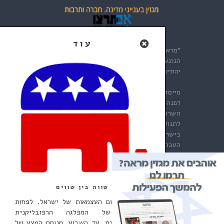
"מראה" הוא מגזין עם מבט לאומי העוסק בעניינים
הנוגעים לקיומה של ישראל כמדינה ציונית. כלומר
יהודית ודמוקרטית.
מייסדת "מראה", והעורכת הראשית הראשונה היא
דפנה נתניהו. לאחר עבודה מסורה ומעוררת
השראה לאורך שנים, העבירה דפנה את "מראה"
לתנועת "אם תרצו", התנועה הציונית הגדולה
בישראל. אנו מודים לדפנה היקרה על האמון ועל
העברת הלפיד אלינו.
צור קשר
שווה בין שווים
השבוע חל יום העצמאות של ישראל. לפחות
מבחינתה של המפלגה הרפובליקנית
POWERED BY WORDPRESS.
בארצות-הברית. עד השבוע, מנוסח המצע של