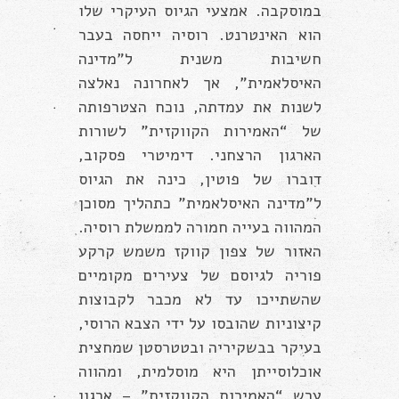
במוסקבה. אמצעי הגיוס העיקרי שלו
הוא האינטרנט. רוסיה ייחסה בעבר
חשיבות משנית ל”מדינה
האיסלאמית”, אך לאחרונה נאלצה
לשנות את עמדתה, נוכח הצטרפותה
של “האמירות הקווקזית” לשורות
הארגון הרצחני. דימיטרי פסקוב,
דוברו של פוטין, כינה את הגיוס
ל”מדינה האיסלאמית” כתהליך מסוכן
המהווה בעייה חמורה לממשלת רוסיה.
האזור של צפון קווקז משמש קרקע
פוריה לגיוסם של צעירים מקומיים
שהשתייכו עד לא מכבר לקבוצות
קיצוניות שהובסו על ידי הצבא הרוסי,
בעיקר בבשקיריה ובטטרסטן שמחצית
אוכלוסייתן היא מוסלמית, ומהווה
ערש “האמירות הקווקזית” – ארגון