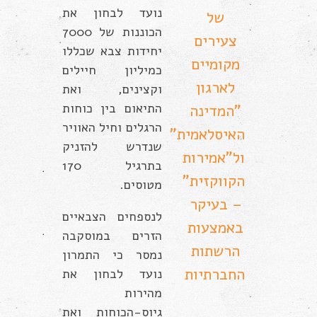
נועד לבחון את
של
הכוננות של 7000
צעירים
יחידות צבא שכללו
מקומיים
כמיליון חיילים
לארגון
וקצינים, ואת
התיאום בין כוחות
"המדינה
הרגלים וחיל האוויר
האיסלאמית"
שנדרש להזניק
ול"אמירות
בתרגיל 170
הקווקזית"
מטוסים.
– בעיקר
לנספחים הצבאיים
באמצעות
הזרים במוסקבה
הרשתות
נמסר כי התמרון
החברתיות
נועד לבחון את
מהירות
גיוס-הכוחות ואת